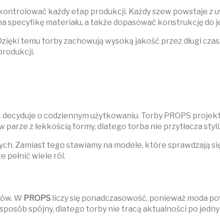
ontrolować każdy etap produkcji. Każdy szew powstaje z 
a specyfikę materiału, a także dopasować konstrukcję do j
 Dzięki temu torby zachowują wysoką jakość przez długi cza
rodukcji.
 decyduje o codziennym użytkowaniu. Torby PROPS projektu
parze z lekkością formy, dlatego torba nie przytłacza styliz
. Zamiast tego stawiamy na modele, które sprawdzają się
 pełnić wiele ról.
któw. W
PROPS
liczy się ponadczasowość, ponieważ moda pow
w sposób spójny, dlatego torby nie tracą aktualności po jedn