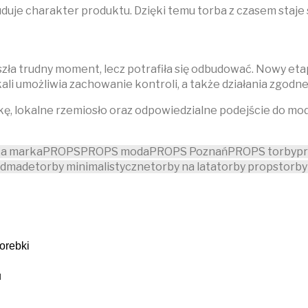
buduje charakter produktu. Dzięki temu torba z czasem staje s
szła trudny moment, lecz potrafiła się odbudować. Nowy eta
skali umożliwia zachowanie kontroli, a także działania zgodn
 lokalne rzemiosło oraz odpowiedzialne podejście do mody. 
ka marka
PROPS
PROPS moda
PROPS Poznań
PROPS torby
pr
ndmade
torby minimalistyczne
torby na lata
torby props
torby
torebki
u