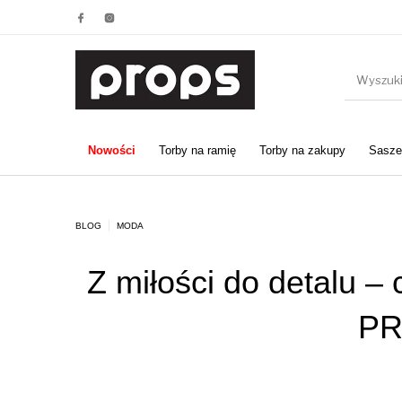
Nowości
Torby na ramię
Torby na zakupy
Saszet
BLOG
MODA
Z miłości do detalu –
PR