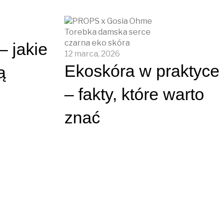
– jakie
12 marca, 2026
Ekoskóra w praktyce
ą
– fakty, które warto
znać