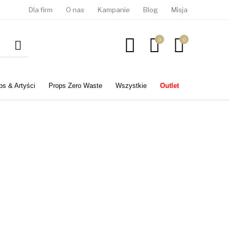
Dla firm
O nas
Kampanie
Blog
Misja
0
0
ps & Artyści
Props Zero Waste
Wszystkie
Outlet