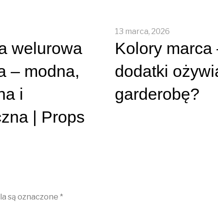
13 marca, 2026
a welurowa
Kolory marca 
a – modna,
dodatki ożywi
a i
garderobę?
czna | Props
a są oznaczone
*