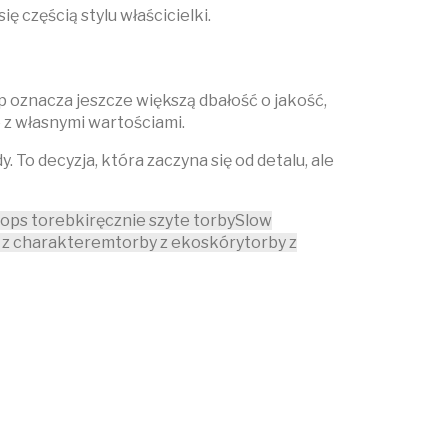
ię częścią stylu właścicielki.
p oznacza jeszcze większą dbałość o jakość,
e z własnymi wartościami.
To decyzja, która zaczyna się od detalu, ale
ops torebki
ręcznie szyte torby
Slow
 z charakterem
torby z ekoskóry
torby z