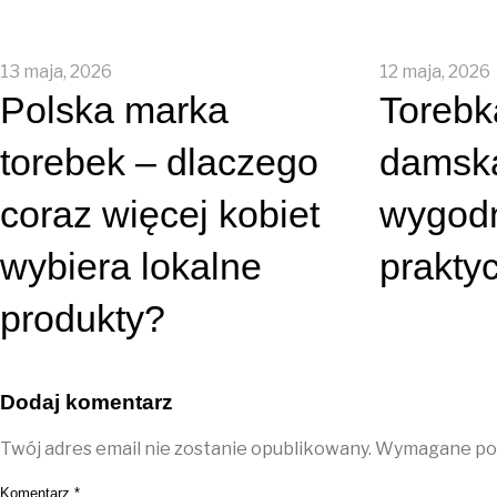
13 maja, 2026
12 maja, 2026
Polska marka
Torebk
torebek – dlaczego
damsk
coraz więcej kobiet
wygodn
wybiera lokalne
prakty
produkty?
Dodaj komentarz
Twój adres email nie zostanie opublikowany.
Wymagane pol
Komentarz
*