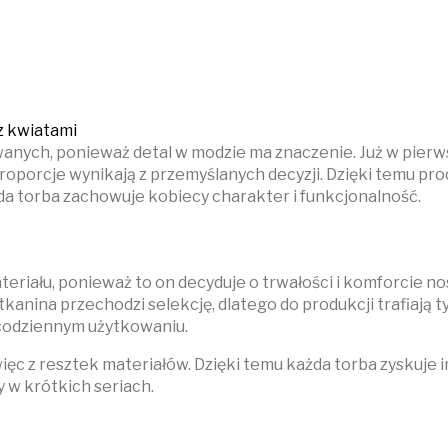
anych, ponieważ detal w modzie ma znaczenie. Już w pierw
roporcje wynikają z przemyślanych decyzji. Dzięki temu pro
a torba zachowuje kobiecy charakter i funkcjonalność.
eriału, ponieważ to on decyduje o trwałości i komforcie n
ina przechodzi selekcję, dlatego do produkcji trafiają tyl
 codziennym użytkowaniu.
ięc z resztek materiałów. Dzięki temu każda torba zyskuje
 w krótkich seriach.