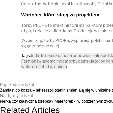
Co istotne, detal nie pełni tu roli ozdoby. Detal 
Wartości, które stoją za projektem
Torby PROPS to efekt historii marki, która prze
etykę i relację z klientkami. Produkcja w małej 
Wybierając torby PROPS, wspierasz polską markę,
sięga znacznie dalej.
dodatki damskie
moda odpowiedzialna
pols
Tags
Fashion
świadoma moda
torby damskie
torby ha
weluru
torebki premium
Poprzedni artykuł
Zamiast do kosza – jak resztki tkanin zmieniają się w unikalne 
Następny artykuł
Nerka czy klasyczna torebka? Małe torebki w codziennym życi
Related Articles