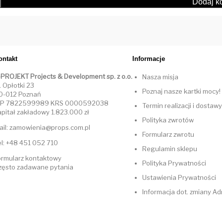
ontakt
Informacje
-PROJEKT Projects & Development sp. z o.o.
Nasza misja
. Opłotki 23
Poznaj nasze kartki mocy!
0-012 Poznań
IP 7822599989 KRS 0000592038
Termin realizacji i dostawy
apitał zakładowy 1.823.000 zł
Polityka zwrotów
ail: zamowienia@props.com.pl
Formularz zwrotu
el: +48 451 052 710
Regulamin sklepu
ormularz kontaktowy
Polityka Prywatności
zęsto zadawane pytania
Ustawienia Prywatności
Informacja dot. zmiany A