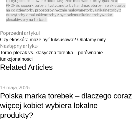
torby
ręcznie malowane dodatki
ręcznie malowane torby
rękodzieło
PROPS
shopperki
torby artystyczne
torby handmade
torby miejskie
torby
na co dzień
torby props
torby ręcznie malowane
torby unikalne
torby z
duszą
torby z malunkiem
torby z symbolem
unikalne torby
worko-
plecaki
wzory na torbach
Poprzedni artykuł
Czy ekoskóra może być luksusowa? Obalamy mity
Następny artykuł
Torbo-plecak vs. klasyczna torebka – porównanie
funkcjonalności
Related Articles
13 maja, 2026
Polska marka torebek – dlaczego coraz
więcej kobiet wybiera lokalne
produkty?