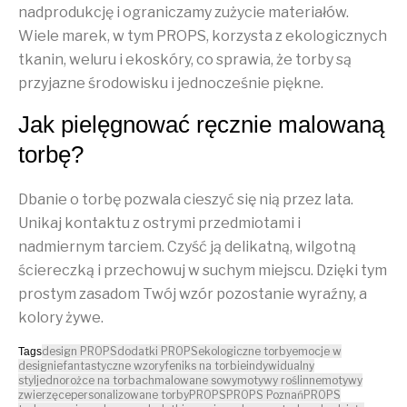
nadprodukcję i ograniczamy zużycie materiałów.
Wiele marek, w tym PROPS, korzysta z ekologicznych
tkanin, weluru i ekoskóry, co sprawia, że torby są
przyjazne środowisku i jednocześnie piękne.
Jak pielęgnować ręcznie malowaną
torbę?
Dbanie o torbę pozwala cieszyć się nią przez lata.
Unikaj kontaktu z ostrymi przedmiotami i
nadmiernym tarciem. Czyść ją delikatną, wilgotną
ściereczką i przechowuj w suchym miejscu. Dzięki tym
prostym zasadom Twój wzór pozostanie wyraźny, a
kolory żywe.
design PROPS
dodatki PROPS
ekologiczne torby
emocje w
Tags
designie
fantastyczne wzory
feniks na torbie
indywidualny
styl
jednorożce na torbach
malowane sowy
motywy roślinne
motywy
zwierzęce
personalizowane torby
PROPS
PROPS Poznań
PROPS