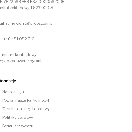
IP 7822599989 KRS 0000592038
apitał zakładowy 1.823.000 zł
ail: zamowienia@props.com.pl
el: +48 451 052 710
ormularz kontaktowy
zęsto zadawane pytania
nformacje
Nasza misja
Poznaj nasze kartki mocy!
Termin realizacji i dostawy
Polityka zwrotów
Formularz zwrotu