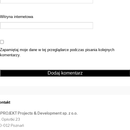
Witryna internetowa
Zapamiętaj moje dane w tej przeglądarce podczas pisania kolejnych
komentarzy.
ontakt
-PROJEKT Projects & Development sp. z o.o.
. Opłotki 23
0-012 Poznań