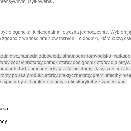
y intensywnym użytkowaniu.
yć elegancka, funkcjonalna i etyczna jednocześnie. Wybierają
ę zgodną z wartościami slow fashion. To dodatki, które łączą es
oda etyczna
moda odpowiedzialna
modne torby
polska marka
po
torby codzienne
torby damskie
torby designerskie
torby dla akty
jonalne
torby handmade
torby jakościowe
torby klasyczne
torby le
e
torby polska produkcja
torby praktyczne
torby premium
torby prz
kcyjne
torby z charakterem
torby z ekoskóry
torby z wartościami
ości
rady