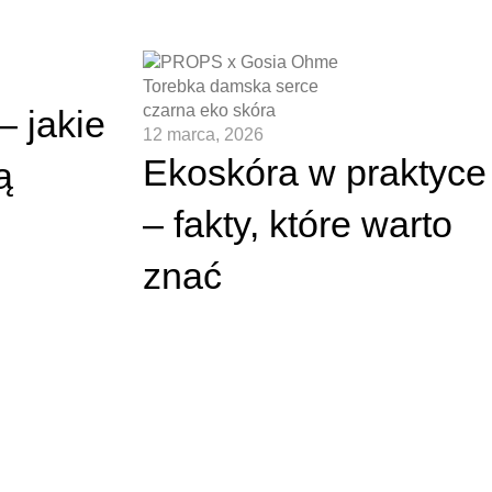
– jakie
12 marca, 2026
Ekoskóra w praktyce
ą
– fakty, które warto
znać