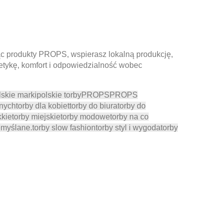
c produkty PROPS, wspierasz lokalną produkcję,
tetykę, komfort i odpowiedzialność wobec
lskie marki
polskie torby
PROPS
PROPS
wnych
torby dla kobiet
torby do biura
torby do
kkie
torby miejskie
torby modowe
torby na co
emyślane.
torby slow fashion
torby styl i wygoda
torby