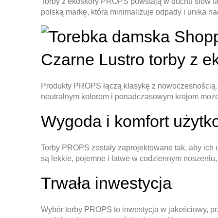
Torby z ekoskóry PROPS powstają w duchu slow fas
polską markę, która minimalizuje odpady i unika na
Produkty PROPS łączą klasykę z nowoczesnością. To
neutralnym kolorom i ponadczasowym krojom możesz
Wygoda i komfort użytk
Torby PROPS zostały zaprojektowane tak, aby ich u
są lekkie, pojemne i łatwe w codziennym noszeniu,
Trwała inwestycja
Wybór torby PROPS to inwestycja w jakościowy, prze