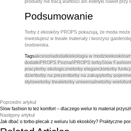
produkty nie tracą wartości ani estetyki nawet prz
Podsumowanie
Torby z ekoskóry PROPS pokazują, że moda może b
inwestujesz w trwałe materiały i tworzysz garderob
środowiska.
Tags
akcesoria
dodatki
ekologia w modzie
ekoskóra
m
dodatki
PROPS Poznań
PROPS torby
Slow Fashion
pracy
torby ekologiczne
torby eleganckie
torby funkc
dzień
torby na prezent
torby na zakupy
torby pojemn
stylowe
torby trwałe
torby uniwersalne
torby wielofun
Poprzedni artykuł
Slow fashion to też komfort – dlaczego welur to materiał przyszł
Następny artykuł
Jak dbać o torbo-plecak z weluru lub ekoskóry? Praktyczne po