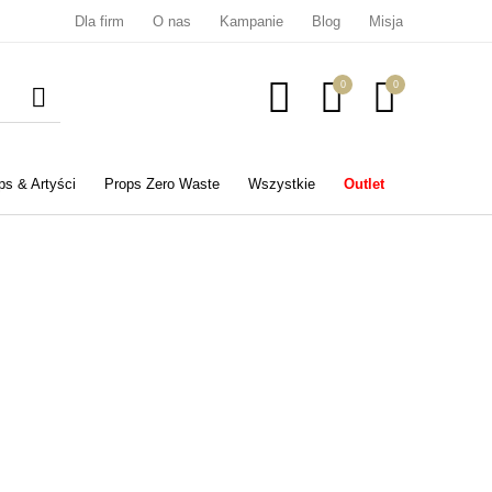
Dla firm
O nas
Kampanie
Blog
Misja
0
0
ps & Artyści
Props Zero Waste
Wszystkie
Outlet