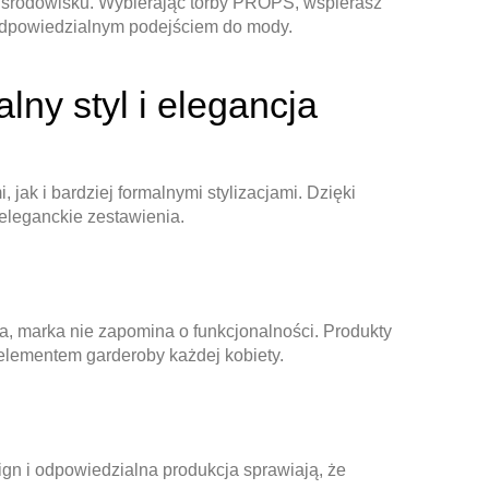
e środowisku. Wybierając torby PROPS, wspierasz
 z odpowiedzialnym podejściem do mody.
lny styl i elegancja
ak i bardziej formalnymi stylizacjami. Dzięki
eleganckie zestawienia.
a, marka nie zapomina o funkcjonalności. Produkty
 elementem garderoby każdej kobiety.
ign i odpowiedzialna produkcja sprawiają, że