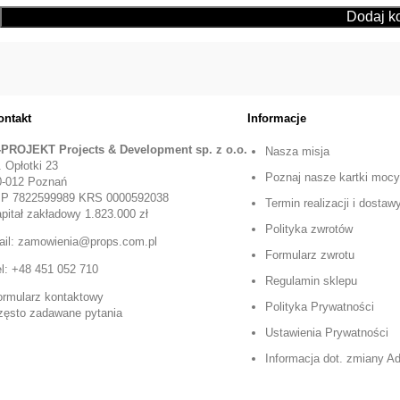
ontakt
Informacje
-PROJEKT Projects & Development sp. z o.o.
Nasza misja
. Opłotki 23
Poznaj nasze kartki mocy
0-012 Poznań
IP 7822599989 KRS 0000592038
Termin realizacji i dostaw
pitał zakładowy 1.823.000 zł
Polityka zwrotów
ail: zamowienia@props.com.pl
Formularz zwrotu
el: +48 451 052 710
Regulamin sklepu
ormularz kontaktowy
Polityka Prywatności
zęsto zadawane pytania
Ustawienia Prywatności
Informacja dot. zmiany 