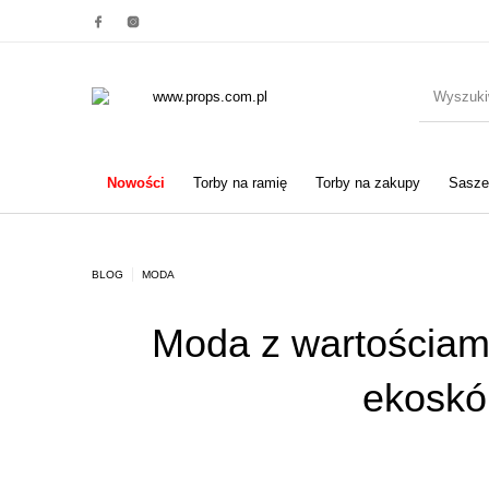
Nowości
Torby na ramię
Torby na zakupy
Saszet
BLOG
MODA
Moda z wartościami
ekosk