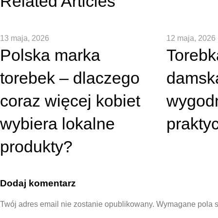
Related Articles
13 maja, 2026
12 maja, 2026
Polska marka
Torebk
torebek – dlaczego
damsk
coraz więcej kobiet
wygodn
wybiera lokalne
prakty
produkty?
Dodaj komentarz
Twój adres email nie zostanie opublikowany.
Wymagane pola 