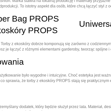
hion. Marka stawia na lokalną produkcję i materiały przyjazn
dprodukcji. To istotny aspekt dla osób, które chcą łączyć styl
Uniwersa
rby z ekoskóry dobrze komponują się zarówno z codziennymi, j
 je łączyć z różnymi elementami garderoby, tworząc spójne i 
owania
żytkowanie było wygodne i intuicyjne. Choć estetyka jest ważn
 co sprawia, że torby z ekoskóry PROPS stają się praktycznym
myślany dodatek, który będzie służył przez lata. Materiał, des