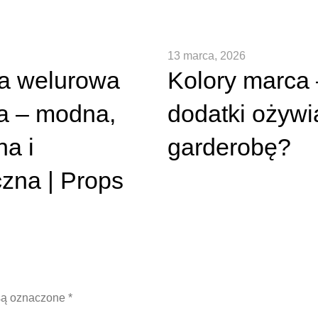
13 marca, 2026
a welurowa
Kolory marca 
a – modna,
dodatki ożywi
a i
garderobę?
czna | Props
są oznaczone
*