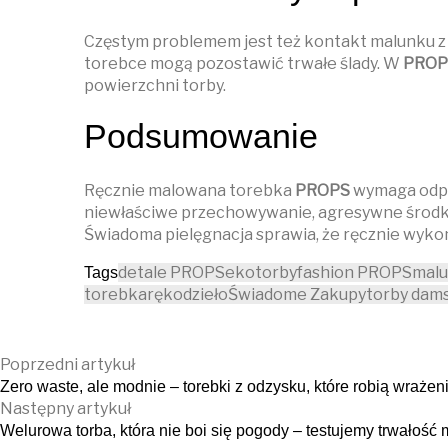
Częstym problemem jest też kontakt malunku z 
torebce mogą pozostawić trwałe ślady. W
PROP
powierzchni torby.
Podsumowanie
Ręcznie malowana torebka
PROPS
wymaga odpow
niewłaściwe przechowywanie, agresywne środki c
Świadoma pielęgnacja sprawia, że ręcznie wykon
detale PROPS
ekotorby
fashion PROPS
mal
Tags
torebka
rękodzieło
Świadome Zakupy
torby dam
Poprzedni artykuł
Zero waste, ale modnie – torebki z odzysku, które robią wrażen
Następny artykuł
Welurowa torba, która nie boi się pogody – testujemy trwałość 