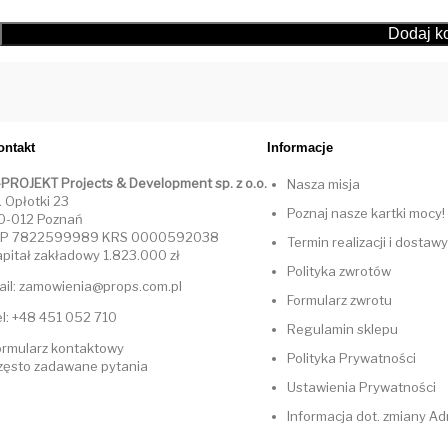
ontakt
Informacje
-PROJEKT Projects & Development sp. z o.o.
Nasza misja
. Opłotki 23
Poznaj nasze kartki mocy!
0-012 Poznań
IP 7822599989 KRS 0000592038
Termin realizacji i dostawy
apitał zakładowy 1.823.000 zł
Polityka zwrotów
ail: zamowienia@props.com.pl
Formularz zwrotu
el: +48 451 052 710
Regulamin sklepu
ormularz kontaktowy
Polityka Prywatności
zęsto zadawane pytania
Ustawienia Prywatności
Informacja dot. zmiany A