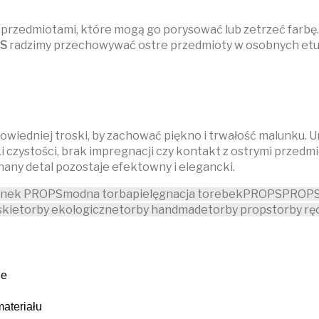
przedmiotami, które mogą go porysować lub zetrzeć farbę.
S
radzimy przechowywać ostre przedmioty w osobnych etui 
iedniej troski, by zachować piękno i trwałość malunku. U
zystości, brak impregnacji czy kontakt z ostrymi przedmiot
any detal pozostaje efektowny i elegancki.
unek PROPS
modna torba
pielęgnacja torebek
PROPS
PROPS
skie
torby ekologiczne
torby handmade
torby props
torby r
ie
materiału