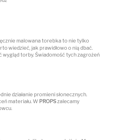
ęcznie malowana torebka to nie tylko
to wiedzieć, jak prawidłowo o nią dbać.
yć wygląd torby. Świadomość tych zagrożeń
dnie działanie promieni słonecznych.
ceń materiału. W
PROPS
zalecamy
owcu.