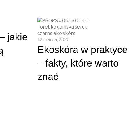
– jakie
12 marca, 2026
Ekoskóra w praktyce
ą
– fakty, które warto
znać