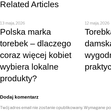
Related Articles
13 maja, 2026
12 maja, 2026
Polska marka
Torebk
torebek – dlaczego
damsk
coraz więcej kobiet
wygodn
wybiera lokalne
prakty
produkty?
Dodaj komentarz
Twój adres email nie zostanie opublikowany.
Wymagane pol