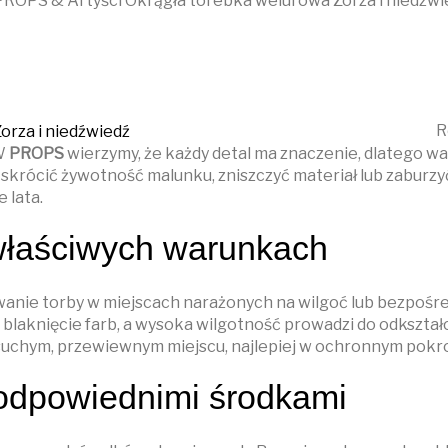
R
 W
PROPS
wierzymy, że każdy detal ma znaczenie, dlatego war
ą skrócić żywotność malunku, zniszczyć materiał lub zaburz
 lata.
łaściwych warunkach
anie torby w miejscach narażonych na wilgoć lub bezpośre
aknięcie farb, a wysoka wilgotność prowadzi do odkształ
uchym, przewiewnym miejscu, najlepiej w ochronnym pokr
eodpowiednimi środkami