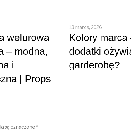
13 marca, 2026
a welurowa
Kolory marca 
a – modna,
dodatki ożywi
a i
garderobę?
czna | Props
a są oznaczone
*