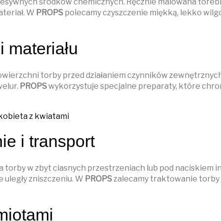
agresywnych środków chemicznych. Ręcznie malowana toreb
ateriał. W
PROPS
polecamy czyszczenie miękką, lekko wilg
 materiału
wierzchni torby przed działaniem czynników zewnętrznych.
welur.
PROPS
wykorzystuje specjalne preparaty, które chron
e i transport
 torby w zbyt ciasnych przestrzeniach lub pod naciskiem 
e uległy zniszczeniu. W
PROPS
zalecamy traktowanie torby j
miotami