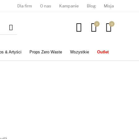
Dla firm
O nas
Kampanie
Blog
Misja
0
0
ps & Artyści
Props Zero Waste
Wszystkie
Outlet