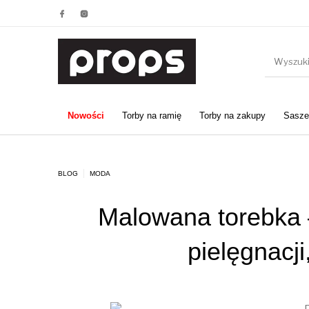
Nowości
Torby na ramię
Torby na zakupy
Saszet
BLOG
MODA
Malowana torebka 
pielęgnacji