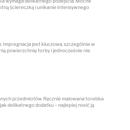
ka wymaga delikatnego podejścia. Mocne
otną ściereczką i unikanie intensywnego
 Impregnacja jest kluczowa, szczególnie w
ią powierzchnię torby i jednocześnie nie
innych przedmiotów. Ręcznie malowana torebka
ak delikatnego dodatku – najlepiej nosić ją