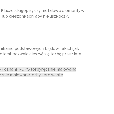
 Klucze, długopisy czy metalowe elementy w
lub kieszonkach, aby nie uszkodziły
nikanie podstawowych błędów, takich jak
ami, pozwala cieszyć się torbą przez lata.
 Poznań
PROPS torby
ręcznie malowana
ęcznie malowane
torby zero waste