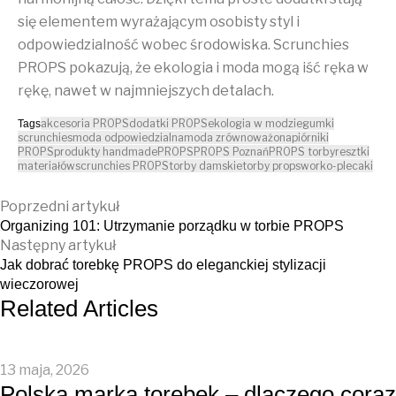
się elementem wyrażającym osobisty styl i
odpowiedzialność wobec środowiska. Scrunchies
PROPS pokazują, że ekologia i moda mogą iść ręka w
rękę, nawet w najmniejszych detalach.
akcesoria PROPS
dodatki PROPS
ekologia w modzie
gumki
Tags
scrunchies
moda odpowiedzialna
moda zrównoważona
piórniki
PROPS
produkty handmade
PROPS
PROPS Poznań
PROPS torby
resztki
materiałów
scrunchies PROPS
torby damskie
torby props
worko-plecaki
Poprzedni artykuł
Organizing 101: Utrzymanie porządku w torbie PROPS
Następny artykuł
Jak dobrać torebkę PROPS do eleganckiej stylizacji
wieczorowej
Related Articles
13 maja, 2026
Polska marka torebek – dlaczego coraz