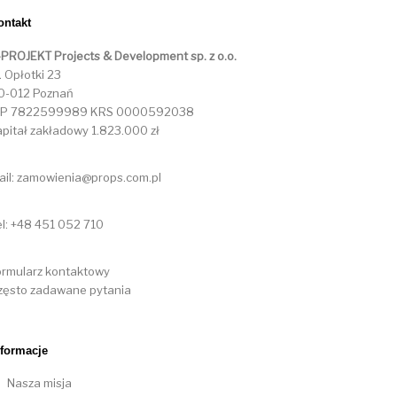
ontakt
-PROJEKT Projects & Development sp. z o.o.
. Opłotki 23
0-012 Poznań
IP 7822599989 KRS 0000592038
apitał zakładowy 1.823.000 zł
ail: zamowienia@props.com.pl
el: +48 451 052 710
ormularz kontaktowy
zęsto zadawane pytania
nformacje
Nasza misja