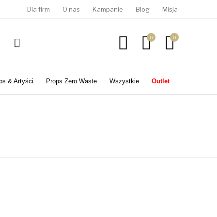
Dla firm
O nas
Kampanie
Blog
Misja
0
0
ps & Artyści
Props Zero Waste
Wszystkie
Outlet