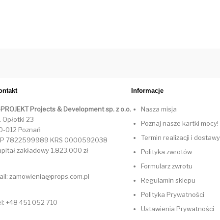
ontakt
Informacje
-PROJEKT Projects & Development sp. z o.o.
Nasza misja
. Opłotki 23
Poznaj nasze kartki mocy!
0-012 Poznań
Termin realizacji i dostawy
IP 7822599989 KRS 0000592038
apitał zakładowy 1.823.000 zł
Polityka zwrotów
Formularz zwrotu
ail: zamowienia@props.com.pl
Regulamin sklepu
Polityka Prywatności
el: +48 451 052 710
Ustawienia Prywatności