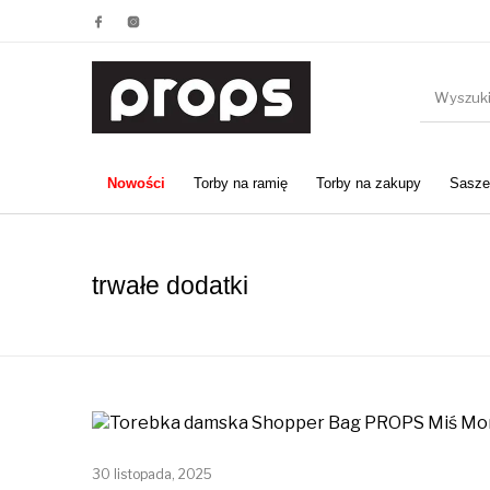
Nowości
Torby na ramię
Torby na zakupy
Saszet
trwałe dodatki
30 listopada, 2025