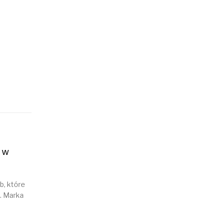
 w
b, które
u. Marka