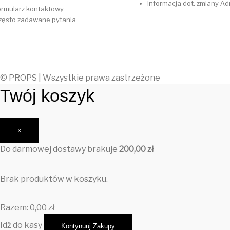
Informacja dot. zmiany A
ormularz kontaktowy
zęsto zadawane pytania
© PROPS | Wszystkie prawa zastrzeżone
Twój koszyk
×
Do darmowej dostawy brakuje
200,00
zł
Brak produktów w koszyku.
Razem:
0,00
zł
Idź do kasy
Kontynuuj Zakupy