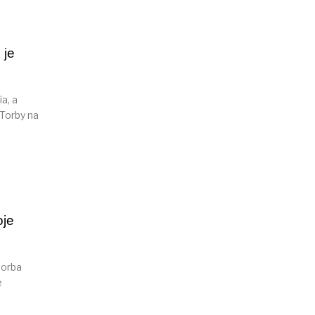
 je
a, a
 Torby na
oje
torba
e