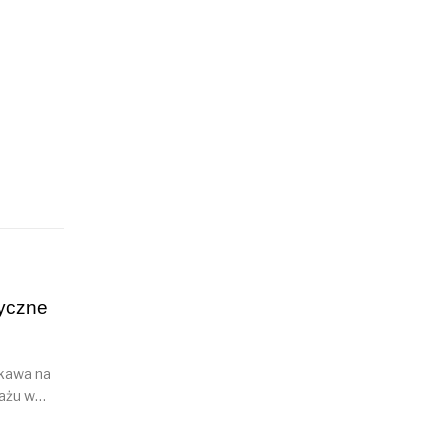
tyczne
 kawa na
jażu w…