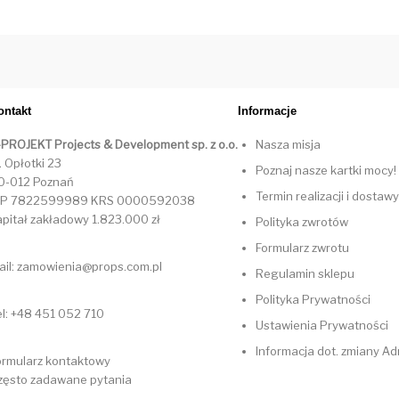
ontakt
Informacje
-PROJEKT Projects & Development sp. z o.o.
Nasza misja
. Opłotki 23
Poznaj nasze kartki mocy!
0-012 Poznań
Termin realizacji i dostawy
IP 7822599989 KRS 0000592038
apitał zakładowy 1.823.000 zł
Polityka zwrotów
Formularz zwrotu
ail: zamowienia@props.com.pl
Regulamin sklepu
Polityka Prywatności
el: +48 451 052 710
Ustawienia Prywatności
Informacja dot. zmiany A
ormularz kontaktowy
zęsto zadawane pytania