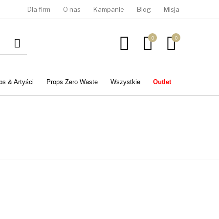
Dla firm
O nas
Kampanie
Blog
Misja
0
0
ps & Artyści
Props Zero Waste
Wszystkie
Outlet