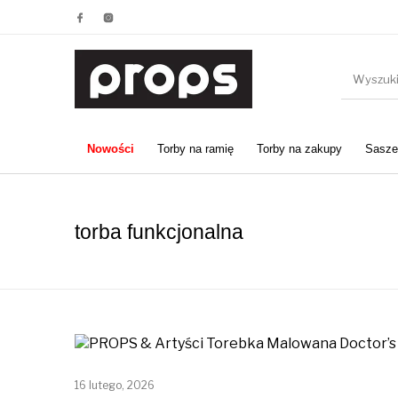
Nowości
Torby na ramię
Torby na zakupy
Saszet
torba funkcjonalna
16 lutego, 2026