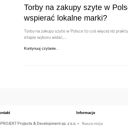
Torby na zakupy szyte w Pols
wspierać lokalne marki?
Torby na zakupy szyte w Polsce to coś więcej niż prak
etapie wyboru widać,…
Kontynuuj czytanie...
ontakt
Informacje
-PROJEKT Projects & Development sp. z o.o.
Nasza misja