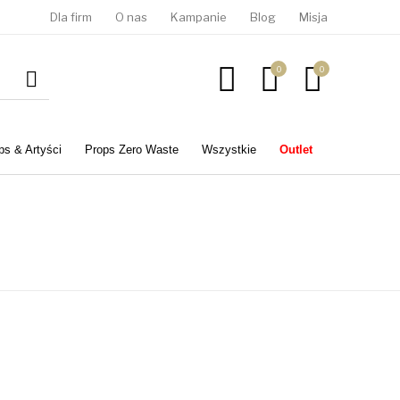
Dla firm
O nas
Kampanie
Blog
Misja
0
0
ps & Artyści
Props Zero Waste
Wszystkie
Outlet