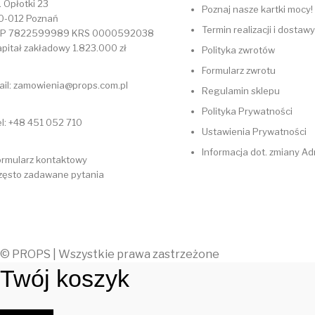
. Opłotki 23
Poznaj nasze kartki mocy!
0-012 Poznań
Termin realizacji i dostawy
IP 7822599989 KRS 0000592038
apitał zakładowy 1.823.000 zł
Polityka zwrotów
Formularz zwrotu
ail: zamowienia@props.com.pl
Regulamin sklepu
Polityka Prywatności
el: +48 451 052 710
Ustawienia Prywatności
Informacja dot. zmiany A
ormularz kontaktowy
zęsto zadawane pytania
© PROPS | Wszystkie prawa zastrzeżone
Twój koszyk