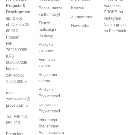
Projects &
Facebook
Poznaj nasze
Koszyk
Development
PROPS na
kartki mocy!
Zamówienie
sp. z o.o.
Instagram
Termin
ul. Opłotki 23
Nasza grupa
Newsletter
realizacji i
60-012
na Facebook
dostawy
Poznań
NIP
Polityka
7822599989
zwrotów
KRS
Formularz
0000592038
zwrotu
kapitał
Regulamin
zakładowy
sklepu
1.823.000 zł
Polityka
mail:
Prywatności
zamowienia@
Ustawienia
props.com.pl
Prywatności
Tel: +48 451
Informacja
052 710
dot. zmiany
Administratora
Formularz