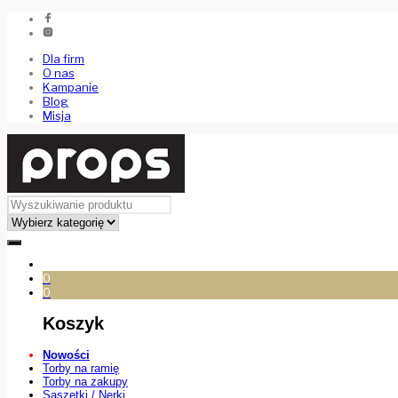
Dla firm
O nas
Kampanie
Blog
Misja
0
0
Koszyk
Nowości
Torby na ramię
Torby na zakupy
Saszetki / Nerki