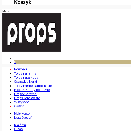
Koszyk
Menu
0
Nowości
Torby na ramię
Torby na zakupy
Saszetki / Nerki
Torby na specjalną okazję
Plecaki / torby podróżne
Props & Artyści
Props Zero Waste
Wszystkie
Outlet
Moje konto
Lista życzeń
Dla firm
O nas