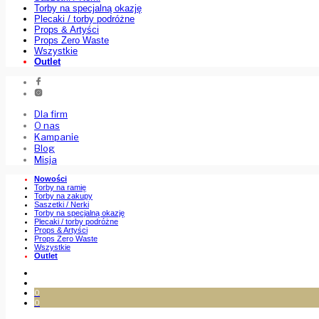
Torby na specjalną okazję
Plecaki / torby podróżne
Props & Artyści
Props Zero Waste
Wszystkie
Outlet
Dla firm
O nas
Kampanie
Blog
Misja
Nowości
Torby na ramię
Torby na zakupy
Saszetki / Nerki
Torby na specjalną okazję
Plecaki / torby podróżne
Props & Artyści
Props Zero Waste
Wszystkie
Outlet
0
0