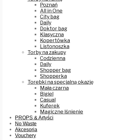
Poznań
All in One
City bag
Daily
Doktor bag
Klasyczna
Kopertówka
Listonoszka
Torby na zakupy
Codzienna
Daily
Shopper bag
Shopperka
Torebki na specjalną okazję
Mała czarna
Bigiel
Casual
Kuferek
Magiczne lśnienie
PROPS & Artyści
No Waste
Akcesoria
Vouchery