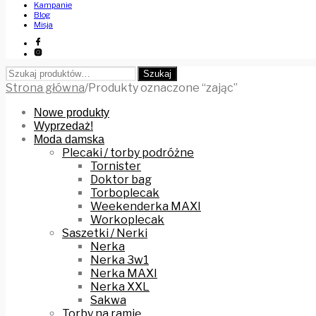
Kampanie
Blog
Misja
Szukaj:
Szukaj
Strona główna
/
Produkty oznaczone “zając”
Nowe produkty
Wyprzedaż!
Moda damska
Plecaki / torby podróżne
Tornister
Doktor bag
Torboplecak
Weekenderka MAXI
Workoplecak
Saszetki / Nerki
Nerka
Nerka 3w1
Nerka MAXI
Nerka XXL
Sakwa
Torby na ramię