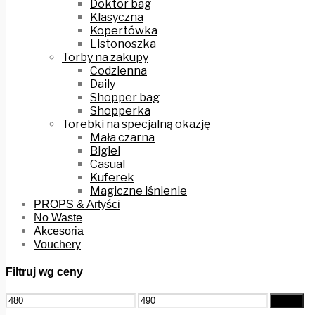
Doktor bag
Klasyczna
Kopertówka
Listonoszka
Torby na zakupy
Codzienna
Daily
Shopper bag
Shopperka
Torebki na specjalną okazję
Mała czarna
Bigiel
Casual
Kuferek
Magiczne lśnienie
PROPS & Artyści
No Waste
Akcesoria
Vouchery
Filtruj wg ceny
Cena
Cena
Filtruj
min
max