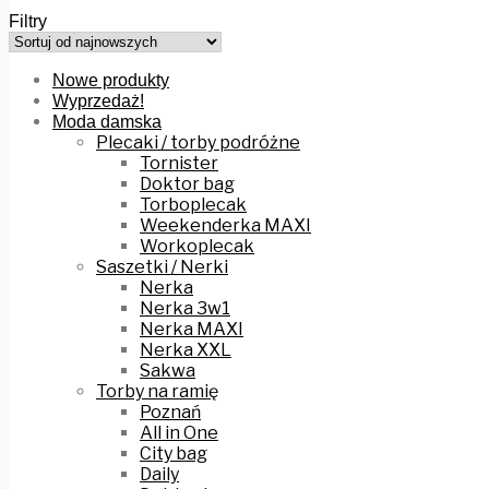
Filtry
Nowe produkty
Wyprzedaż!
Moda damska
Plecaki / torby podróżne
Tornister
Doktor bag
Torboplecak
Weekenderka MAXI
Workoplecak
Saszetki / Nerki
Nerka
Nerka 3w1
Nerka MAXI
Nerka XXL
Sakwa
Torby na ramię
Poznań
All in One
City bag
Daily