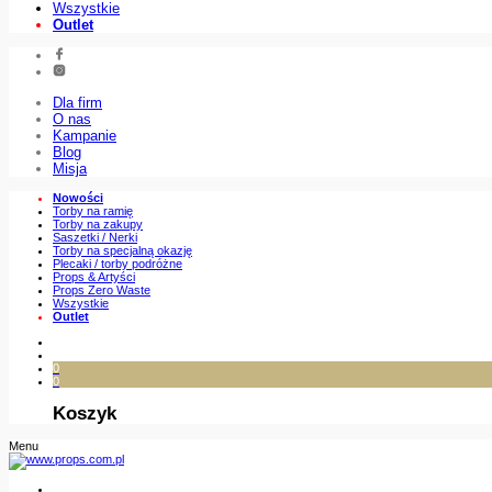
Wszystkie
Outlet
Dla firm
O nas
Kampanie
Blog
Misja
Nowości
Torby na ramię
Torby na zakupy
Saszetki / Nerki
Torby na specjalną okazję
Plecaki / torby podróżne
Props & Artyści
Props Zero Waste
Wszystkie
Outlet
0
0
Koszyk
Menu