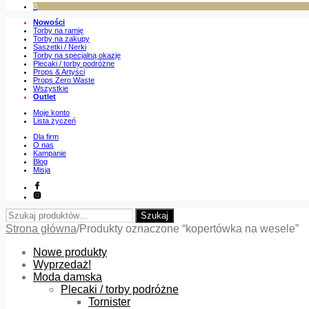
0
Nowości
Torby na ramię
Torby na zakupy
Saszetki / Nerki
Torby na specjalną okazję
Plecaki / torby podróżne
Props & Artyści
Props Zero Waste
Wszystkie
Outlet
Moje konto
Lista życzeń
Dla firm
O nas
Kampanie
Blog
Misja
Szukaj:
Szukaj
Strona główna
/
Produkty oznaczone “kopertówka na wesele”
Nowe produkty
Wyprzedaż!
Moda damska
Plecaki / torby podróżne
Tornister