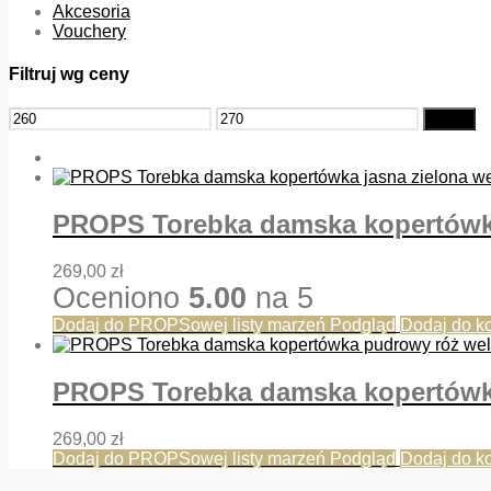
Akcesoria
Vouchery
Filtruj wg ceny
Cena
Cena
Filtruj
min
max
PROPS Torebka damska kopertówka
269,00
zł
Oceniono
5.00
na 5
Dodaj do PROPSowej listy marzeń
Podgląd
Dodaj do k
PROPS Torebka damska kopertówk
269,00
zł
Dodaj do PROPSowej listy marzeń
Podgląd
Dodaj do k