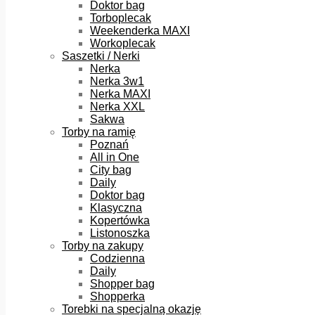
Doktor bag
Torboplecak
Weekenderka MAXI
Workoplecak
Saszetki / Nerki
Nerka
Nerka 3w1
Nerka MAXI
Nerka XXL
Sakwa
Torby na ramię
Poznań
All in One
City bag
Daily
Doktor bag
Klasyczna
Kopertówka
Listonoszka
Torby na zakupy
Codzienna
Daily
Shopper bag
Shopperka
Torebki na specjalną okazję