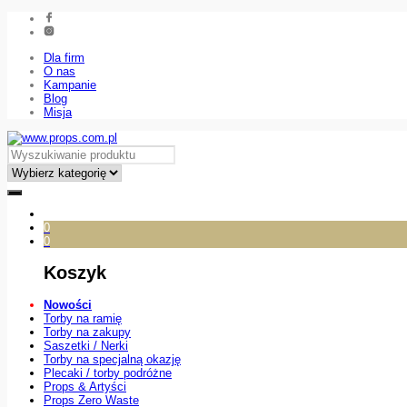
Dla firm
O nas
Kampanie
Blog
Misja
0
0
Koszyk
Nowości
Torby na ramię
Torby na zakupy
Saszetki / Nerki
Torby na specjalną okazję
Plecaki / torby podróżne
Props & Artyści
Props Zero Waste