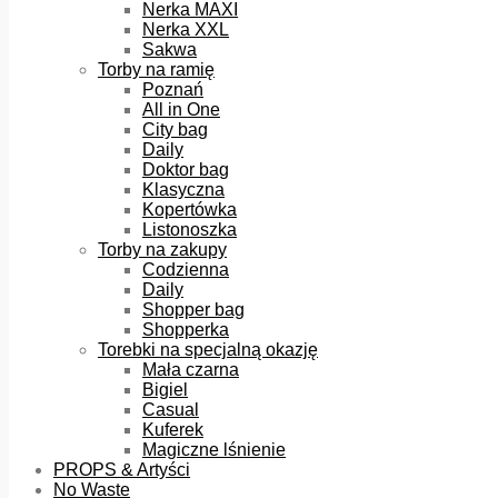
Nerka MAXI
Nerka XXL
Sakwa
Torby na ramię
Poznań
All in One
City bag
Daily
Doktor bag
Klasyczna
Kopertówka
Listonoszka
Torby na zakupy
Codzienna
Daily
Shopper bag
Shopperka
Torebki na specjalną okazję
Mała czarna
Bigiel
Casual
Kuferek
Magiczne lśnienie
PROPS & Artyści
No Waste