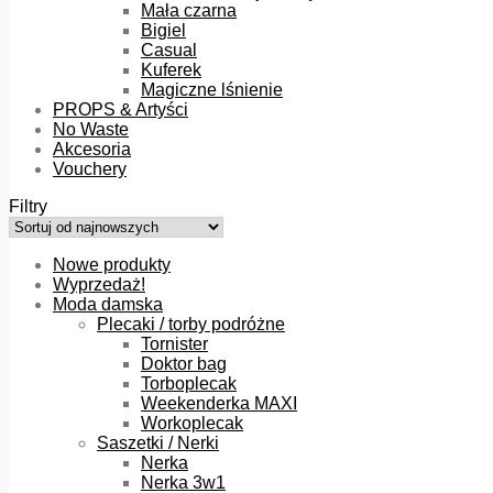
Mała czarna
Bigiel
Casual
Kuferek
Magiczne lśnienie
PROPS & Artyści
No Waste
Akcesoria
Vouchery
Filtry
Nowe produkty
Wyprzedaż!
Moda damska
Plecaki / torby podróżne
Tornister
Doktor bag
Torboplecak
Weekenderka MAXI
Workoplecak
Saszetki / Nerki
Nerka
Nerka 3w1