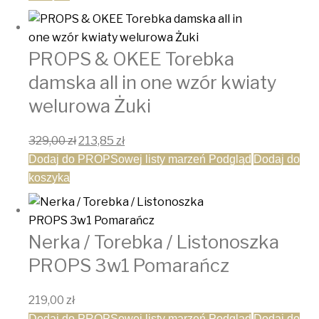
PROPS & OKEE Torebka
damska all in one wzór kwiaty
welurowa Żuki
Pierwotna cena wynosiła: 329,00 zł.
Aktualna cena wynosi: 213,85 zł.
329,00
zł
213,85
zł
Dodaj do PROPSowej listy marzeń
Podgląd
Dodaj do
koszyka
Nerka / Torebka / Listonoszka
PROPS 3w1 Pomarańcz
219,00
zł
Dodaj do PROPSowej listy marzeń
Podgląd
Dodaj do