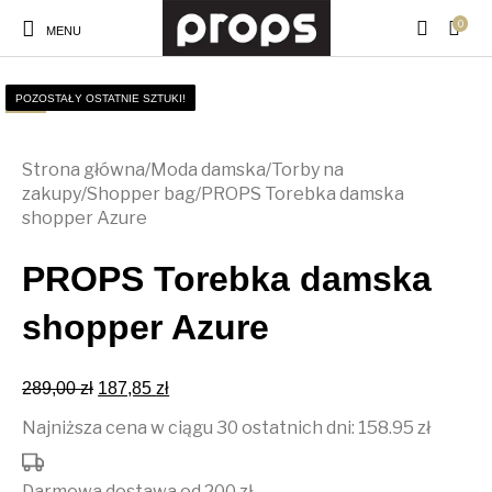
0
MENU
Sale!
Sale!
POZOSTAŁY OSTATNIE SZTUKI!
POZOSTAŁY OSTATNIE SZTUKI!
Strona główna
/
Moda damska
/
Torby na
zakupy
/
Shopper bag
/
PROPS Torebka damska
shopper Azure
PROPS Torebka damska
shopper Azure
Pierwotna cena wynosiła: 289,00 zł.
Aktualna cena wynosi: 187,85 zł.
289,00
zł
187,85
zł
Najniższa cena w ciągu 30 ostatnich dni: 158.95 zł
Darmowa dostawa od 200 zł