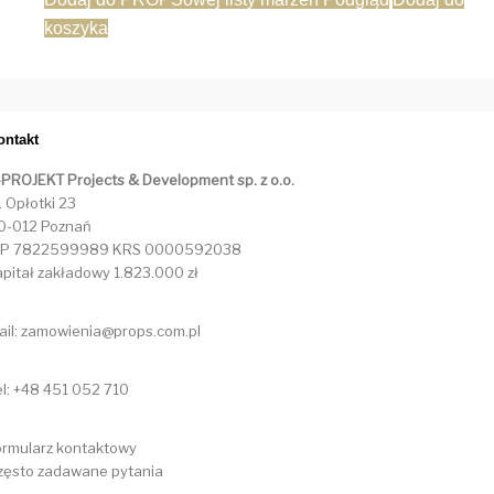
koszyka
ontakt
-PROJEKT Projects & Development sp. z o.o.
. Opłotki 23
0-012 Poznań
IP 7822599989 KRS 0000592038
apitał zakładowy 1.823.000 zł
ail: zamowienia@props.com.pl
el: +48 451 052 710
ormularz kontaktowy
zęsto zadawane pytania