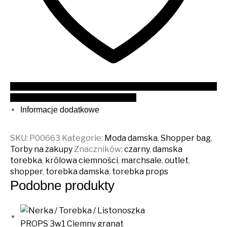
Dodaj do PROPSowej listy marzeń
Informacje dodatkowe
SKU:
P00663
Kategorie:
Moda damska
,
Shopper bag
,
Torby na zakupy
Znaczników:
czarny
,
damska
torebka
,
królowa ciemności
,
marchsale
,
outlet
,
shopper
,
torebka damska
,
torebka props
Podobne produkty