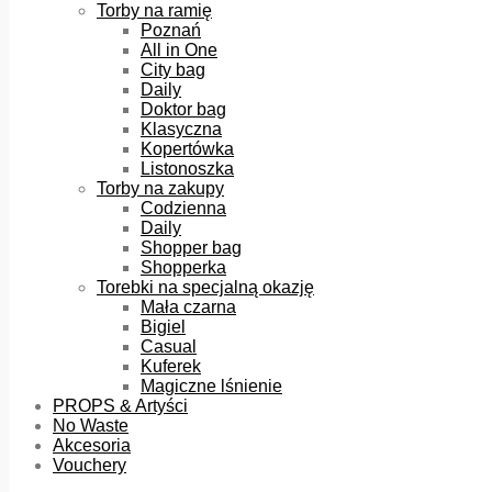
Torby na ramię
Poznań
All in One
City bag
Daily
Doktor bag
Klasyczna
Kopertówka
Listonoszka
Torby na zakupy
Codzienna
Daily
Shopper bag
Shopperka
Torebki na specjalną okazję
Mała czarna
Bigiel
Casual
Kuferek
Magiczne lśnienie
PROPS & Artyści
No Waste
Akcesoria
Vouchery