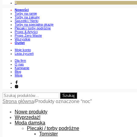
0
Nowości
Torby na ramię
Torby na zakupy
Saszetki / Nerki
Torby na specjalną okazję
Plecaki / torby podróżne
Props & Artyści
Props Zero Waste
Wszystkie
Outlet
Moje konto
Lista życzeń
Dla firm
O nas
Kampanie
Blog
Misja
Szukaj:
Szukaj
Strona główna
/
Produkty oznaczone “noc”
Nowe produkty
Wyprzedaż!
Moda damska
Plecaki / torby podróżne
Tornister