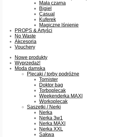
Mała czarna
Bigiel
Casual
Kuferek
Magiczne lśnienie
PROPS & Artyści
No Waste
Akcesoria
Vouchery
Nowe produkty
Wyprzedaż!
Moda damska
Plecaki / torby podróżne
Tornister
Doktor bag
Torboplecak
Weekenderka MAXI
Workoplecak
Saszetki / Nerki
Nerka
Nerka 3w1
Nerka MAXI
Nerka XXL
Sakwa