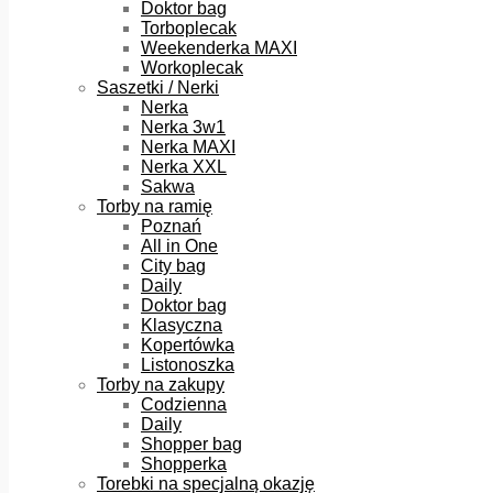
Doktor bag
Torboplecak
Weekenderka MAXI
Workoplecak
Saszetki / Nerki
Nerka
Nerka 3w1
Nerka MAXI
Nerka XXL
Sakwa
Torby na ramię
Poznań
All in One
City bag
Daily
Doktor bag
Klasyczna
Kopertówka
Listonoszka
Torby na zakupy
Codzienna
Daily
Shopper bag
Shopperka
Torebki na specjalną okazję