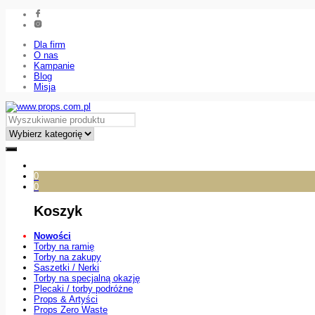
Dla firm
O nas
Kampanie
Blog
Misja
0
0
Koszyk
Nowości
Torby na ramię
Torby na zakupy
Saszetki / Nerki
Torby na specjalną okazję
Plecaki / torby podróżne
Props & Artyści
Props Zero Waste