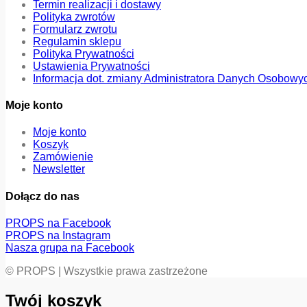
Termin realizacji i dostawy
Polityka zwrotów
Formularz zwrotu
Regulamin sklepu
Polityka Prywatności
Ustawienia Prywatności
Informacja dot. zmiany Administratora Danych Osobowy
Moje konto
Moje konto
Koszyk
Zamówienie
Newsletter
Dołącz do nas
PROPS na Facebook
PROPS na Instagram
Nasza grupa na Facebook
© PROPS | Wszystkie prawa zastrzeżone
Twój koszyk