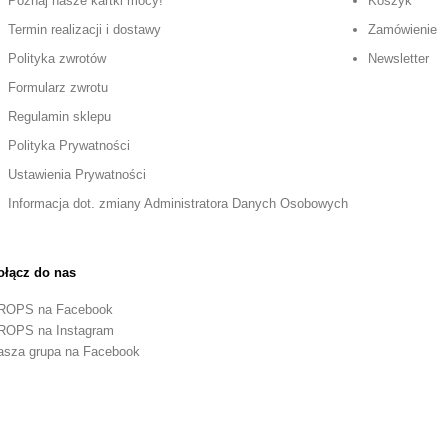
Poznaj nasze kartki mocy!
Koszyk
Termin realizacji i dostawy
Zamówienie
Polityka zwrotów
Newsletter
Formularz zwrotu
Regulamin sklepu
Polityka Prywatności
Ustawienia Prywatności
Informacja dot. zmiany Administratora Danych Osobowych
ołącz do nas
ROPS na Facebook
ROPS na Instagram
asza grupa na Facebook