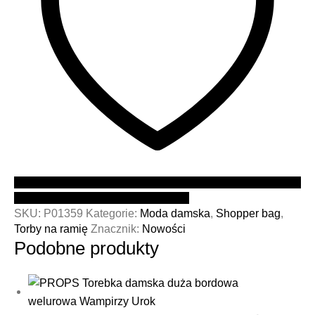
Dodaj do PROPSowej listy marzeń
SKU:
P01359
Kategorie:
Moda damska
,
Shopper bag
,
Torby na ramię
Znacznik:
Nowości
Podobne produkty