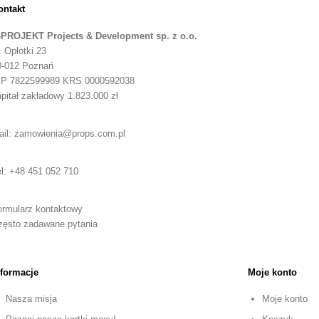
ontakt
-PROJEKT Projects & Development sp. z o.o.
. Opłotki 23
0-012 Poznań
IP 7822599989 KRS 0000592038
pitał zakładowy 1.823.000 zł
ail: zamowienia@props.com.pl
el: +48 451 052 710
ormularz kontaktowy
zęsto zadawane pytania
nformacje
Moje konto
Nasza misja
Moje konto