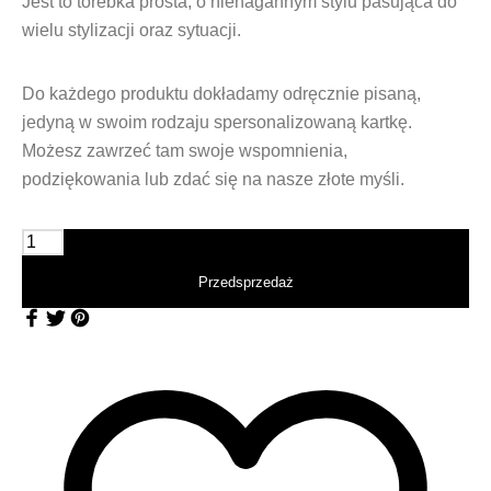
Jest to torebka prosta, o nienagannym stylu pasująca do
wielu stylizacji oraz sytuacji.
Do każdego produktu dokładamy odręcznie pisaną,
jedyną w swoim rodzaju spersonalizowaną kartkę.
Możesz zawrzeć tam swoje wspomnienia,
podziękowania lub zdać się na nasze złote myśli.
ilość Torebka damska Shopper Bag PROPS Czerwona z żurawiem
Przedsprzedaż